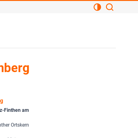
Kontrastansicht
Suchen
nberg
ng
nz-Finthen am
nther Ortskern