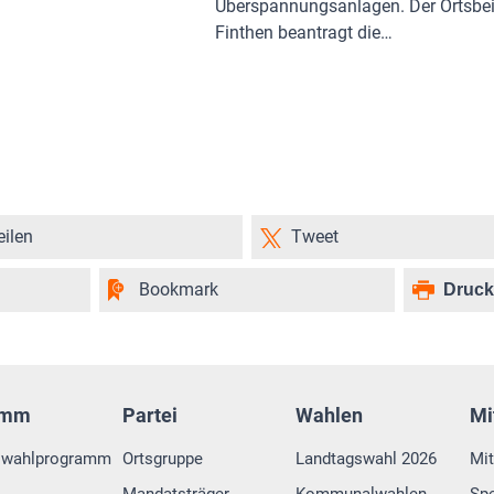
Überspannungsanlagen. Der Ortsbei
Finthen beantragt die…
eilen
Tweet
Bookmark
Druc
amm
Partei
Wahlen
Mi
swahlprogramm
Ortsgruppe
Landtagswahl 2026
Mit
Mandatsträger
Kommunalwahlen
Sp