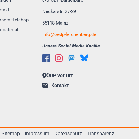
ntakt
Neckarstr. 27-29
rbemittelshop
55118 Mainz
omaterial
info
oedp-lerchenberg.de
Unsere Social Media Kanäle
ÖDP vor Ort
Kontakt
Sitemap
Impressum
Datenschutz
Transparenz