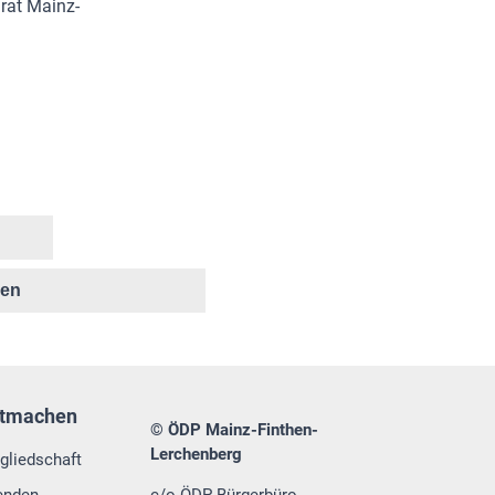
rat Mainz-
ken
tmachen
© ÖDP Mainz-Finthen-
Lerchenberg
gliedschaft
enden
c/o ÖDP-Bürgerbüro