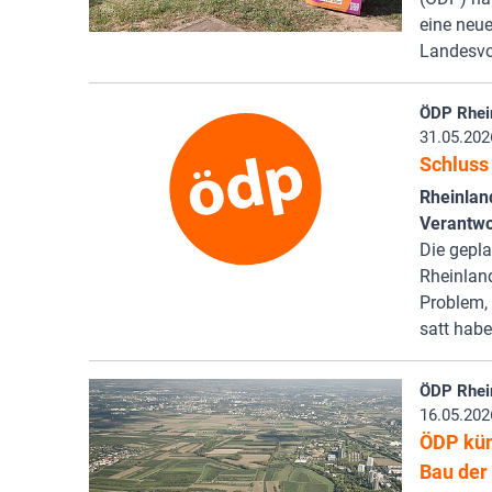
eine neue
Landesvo
ÖDP Rhei
31.05.202
Schluss 
Rheinlan
Verantwo
Die gepla
Rheinland
Problem, 
satt hab
ÖDP Rhei
16.05.202
ÖDP kün
Bau der 