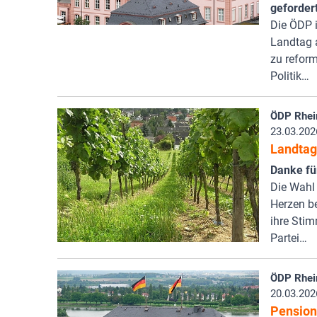
geforder
Die ÖDP i
Landtag 
zu reform
Politik…
ÖDP Rhei
23.03.202
Landtag
Danke für
Die Wahl 
Herzen be
ihre Sti
Partei…
ÖDP Rhei
20.03.202
Pension