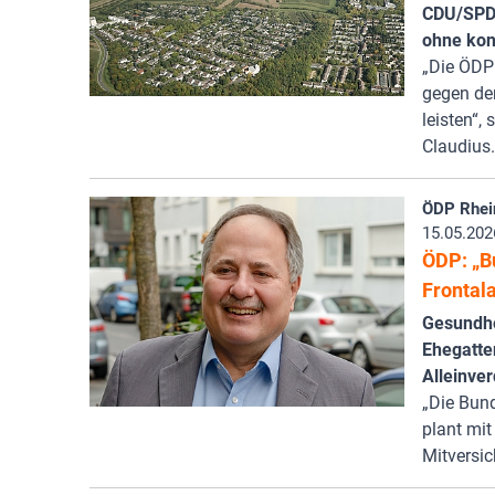
CDU/SPD-
ohne kon
„Die ÖDP
gegen den
leisten“,
Claudius
ÖDP Rhei
15.05.202
ÖDP: „B
Frontala
Gesundhe
Ehegatten
Alleinve
„Die Bund
plant mit
Mitversic