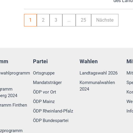
des Land
1
2
3
…
25
Nächste
amm
Partei
Wahlen
Mi
swahlprogramm
Ortsgruppe
Landtagswahl 2026
Mit
Mandatsträger
Kommunalwahlen
Sp
gramm
2024
ÖDP vor Ort
Ko
erg 2024
ÖDP Mainz
We
ramm Finthen
ÖDP Rheinland-Pfalz
Inf
ÖDP Bundespartei
tzprogramm