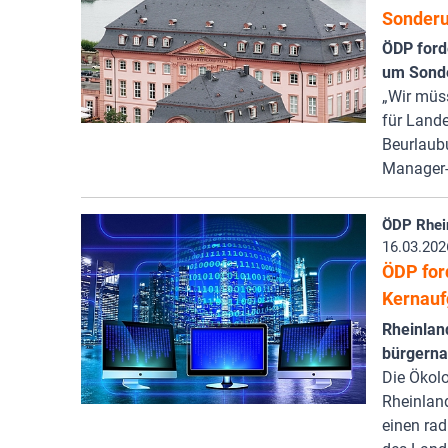
Sonderu
ÖDP ford
um Sond
„Wir müs
für Land
Beurlaub
Manager-
ÖDP Rhei
16.03.202
ÖDP ford
Kernauf
Rheinlan
bürgernah
Die Ökol
Rheinlan
einen rad