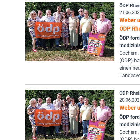
ÖDP Rhei
21.06.202
Weber u
ÖDP Rhe
ÖDP ford
medizini
Cochem. 
(ÖDP) ha
einen neu
Landesvo
ÖDP Rhei
20.06.202
Weber u
ÖDP ford
medizini
Cochem. 
(ÖDP) ha