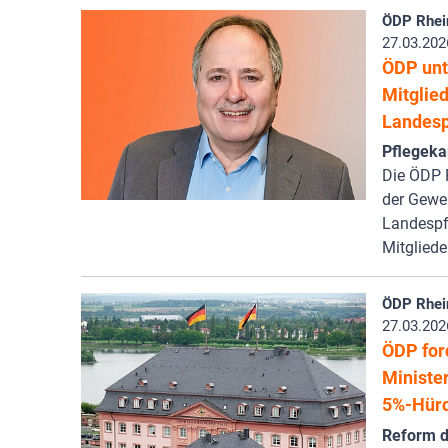
ÖDP Rhei
27.03.202
ÖDP unt
Mitglie
Landes
Pflegeka
Die ÖDP R
der Gewer
Landespf
Mitglied
ÖDP Rhei
27.03.202
ÖDP for
Ministe
5%-Hür
Reform d