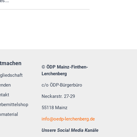
es.…
tmachen
© ÖDP Mainz-Finthen-
Lerchenberg
gliedschaft
enden
c/o ÖDP-Bürgerbüro
ntakt
Neckarstr. 27-29
rbemittelshop
55118 Mainz
omaterial
info
oedp-lerchenberg.de
Unsere Social Media Kanäle