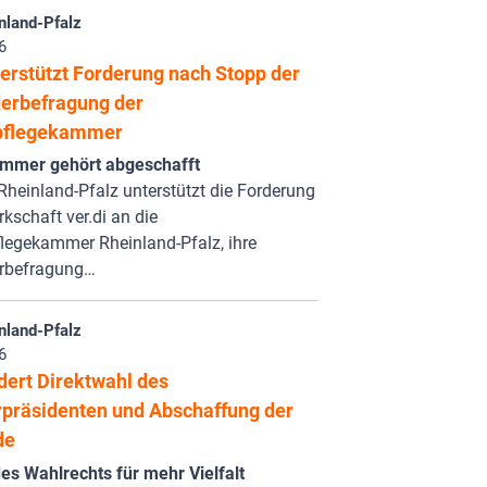
nland-Pfalz
6
erstützt Forderung nach Stopp der
derbefragung der
pflegekammer
mmer gehört abgeschafft
heinland-Pfalz unterstützt die Forderung
kschaft ver.di an die
legekammer Rheinland-Pfalz, ihre
erbefragung…
nland-Pfalz
6
dert Direktwahl des
rpräsidenten und Abschaffung der
de
es Wahlrechts für mehr Vielfalt