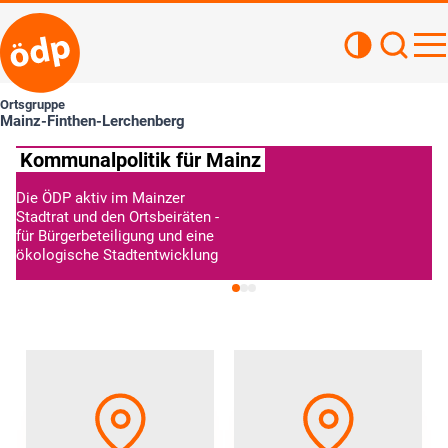
Kontrastan
Such
Haupt
Ortsgruppe
Mainz-Finthen-Lerchenberg
Unsere Politik für die Mainzer Ortsbezirke!
Die ÖDP setzt sich für mehr
Kompetenzen der Mainzer
Ortsbeiräte ein.
» Weitere Informationen