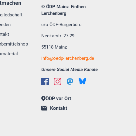
tmachen
© ÖDP Mainz-Finthen-
Lerchenberg
gliedschaft
enden
c/o ÖDP-Bürgerbüro
ntakt
Neckarstr. 27-29
rbemittelshop
55118 Mainz
omaterial
info
oedp-lerchenberg.de
Unsere Social Media Kanäle
ÖDP vor Ort
Kontakt