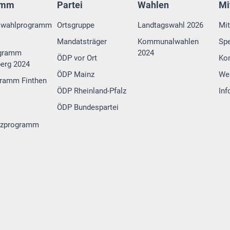
amm
Partei
Wahlen
Mi
swahlprogramm
Ortsgruppe
Landtagswahl 2026
Mit
Mandatsträger
Kommunalwahlen
Sp
gramm
2024
ÖDP vor Ort
Ko
erg 2024
ÖDP Mainz
We
ramm Finthen
ÖDP Rheinland-Pfalz
Inf
ÖDP Bundespartei
tzprogramm