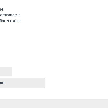
ne
oordinator/In
Pflanzenkübel
ken