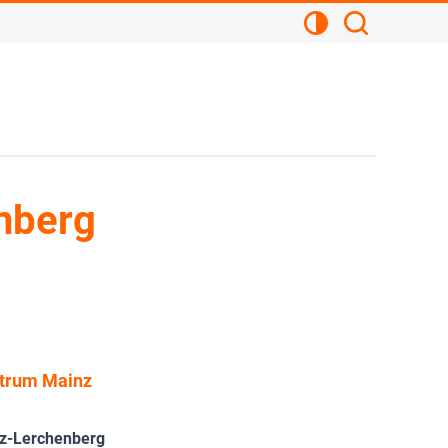
Kontrastansicht
Suchen
nberg
ntrum Mainz
nz-Lerchenberg