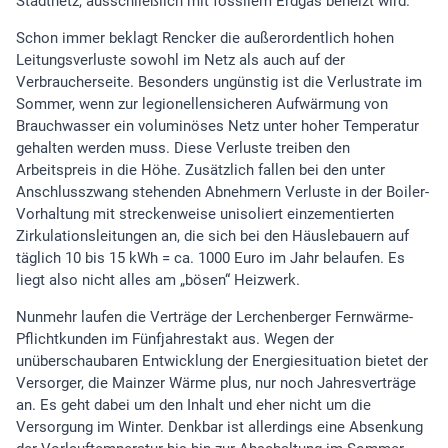
Stadtnetz, ausschließlich mit fossilem Erdgas beheizt wird.
Schon immer beklagt Rencker die außerordentlich hohen
Leitungsverluste sowohl im Netz als auch auf der
Verbraucherseite. Besonders ungünstig ist die Verlustrate im
Sommer, wenn zur legionellensicheren Aufwärmung von
Brauchwasser ein voluminöses Netz unter hoher Temperatur
gehalten werden muss. Diese Verluste treiben den
Arbeitspreis in die Höhe. Zusätzlich fallen bei den unter
Anschlusszwang stehenden Abnehmern Verluste in der Boiler-
Vorhaltung mit streckenweise unisoliert einzementierten
Zirkulationsleitungen an, die sich bei den Häuslebauern auf
täglich 10 bis 15 kWh = ca. 1000 Euro im Jahr belaufen. Es
liegt also nicht alles am „bösen“ Heizwerk.
Nunmehr laufen die Verträge der Lerchenberger Fernwärme-
Pflichtkunden im Fünfjahrestakt aus. Wegen der
unüberschaubaren Entwicklung der Energiesituation bietet der
Versorger, die Mainzer Wärme plus, nur noch Jahresverträge
an. Es geht dabei um den Inhalt und eher nicht um die
Versorgung im Winter. Denkbar ist allerdings eine Absenkung