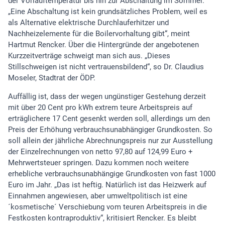
der Vorlauftemperatur bis hin zur Abschaltung im Sommer.
„Eine Abschaltung ist kein grundsätzliches Problem, weil es
als Alternative elektrische Durchlauferhitzer und
Nachheizelemente für die Boilervorhaltung gibt“, meint
Hartmut Rencker. Über die Hintergründe der angebotenen
Kurzzeitverträge schweigt man sich aus. „Dieses
Stillschweigen ist nicht vertrauensbildend“, so Dr. Claudius
Moseler, Stadtrat der ÖDP.
Auffällig ist, dass der wegen ungünstiger Gestehung derzeit
mit über 20 Cent pro kWh extrem teure Arbeitspreis auf
erträglichere 17 Cent gesenkt werden soll, allerdings um den
Preis der Erhöhung verbrauchsunabhängiger Grundkosten. So
soll allein der jährliche Abrechnungspreis nur zur Ausstellung
der Einzelrechnungen von netto 97,80 auf 124,99 Euro +
Mehrwertsteuer springen. Dazu kommen noch weitere
erhebliche verbrauchsunabhängige Grundkosten von fast 1000
Euro im Jahr. „Das ist heftig. Natürlich ist das Heizwerk auf
Einnahmen angewiesen, aber umweltpolitisch ist eine
´kosmetische´ Verschiebung vom teuren Arbeitspreis in die
Festkosten kontraproduktiv“, kritisiert Rencker. Es bleibt