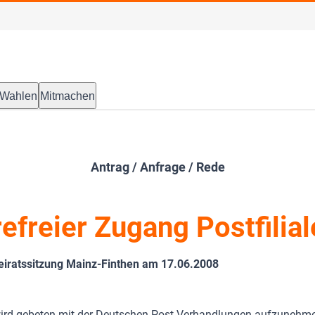
Wahlen
Mitmachen
Antrag / Anfrage / Rede
refreier Zugang Postfilial
eiratssitzung Mainz-Finthen am 17.06.2008
wird gebeten mit der Deutschen Post Verhandlungen aufzunehm