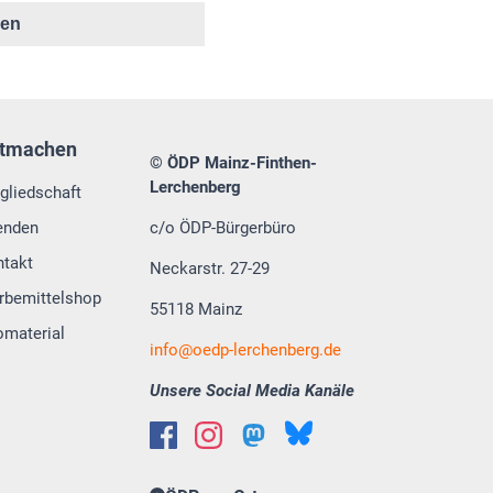
ken
tmachen
© ÖDP Mainz-Finthen-
Lerchenberg
gliedschaft
enden
c/o ÖDP-Bürgerbüro
ntakt
Neckarstr. 27-29
rbemittelshop
55118 Mainz
omaterial
info
oedp-lerchenberg.de
Unsere Social Media Kanäle