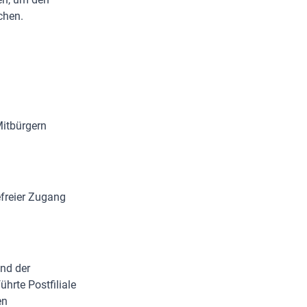
chen.
Mitbürgern
efreier Zugang
und der
hrte Postfiliale
en