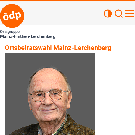
Kontrastan
Such
Haupt
Ortsgruppe
Mainz-Finthen-Lerchenberg
Ortsbeiratswahl Mainz-Lerchenberg