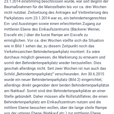
23.1.2014 einstimmig beschlossen wurde, war seit Beginn der
Baumaßnahmen für die Mainzelbahn bis vor ca. drei Wochen
nicht nutzbar. Zielsetzung des Antrages auf Verbreiterung des
Parkplatzes vom 23.1.2014 war es, ein behindertengerechtes
Ein- und Aussteigen sowie einen erleichterten Zugang zur
mittleren Ebene des Einkaufszentrums (Bäckerei Werner,
Eiscafe etc.) über die kurze Rampe am Eiscafe zu
ermöglichen. Vor ca. drei Wochen stellte sich die Situation
wie in Bild 1 sehen dar, zu diesem Zeitpunkt noch das
Verkehrszeichen Behindertenparkplatz montiert. Es wäre
durchaus möglich gewesen, die Markierung zu erneuern und
somit den Behindertenparkplatz wieder herzustellen. Dies
geschah allerdings nicht. Seit zwei Wochen ist nun auch das
Schild „Behindertenparkplatz“ verschwunden. Am 30.6.2015
wurde ein neuer Behindertenparkplatz (Bild 2) eingerichtet,
allerdings direkt gegenüber denr beiden Behindertenparkplätze
am Nahkauf. Somit sind drei Behindertenparkplätze an einer
Stelle gebündelt. Daher müssen alle Rollstuhlfahrer, die einen
Behindertenparkplatz am Einkaufszentrum nutzen und die
mittlere Ebene besuchen wollen, über die lange steile Rampe
von der unteren Ebene (Nahkauf etc.) zur mittleren Ebene