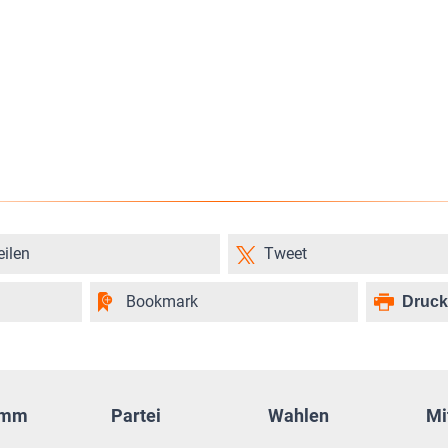
eilen
Tweet
Bookmark
Druc
amm
Partei
Wahlen
Mi