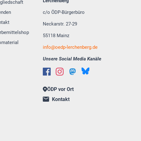
Lerchenberg
gliedschaft
enden
c/o ÖDP-Bürgerbüro
ntakt
Neckarstr. 27-29
rbemittelshop
55118 Mainz
omaterial
info
oedp-lerchenberg.de
Unsere Social Media Kanäle
ÖDP vor Ort
Kontakt