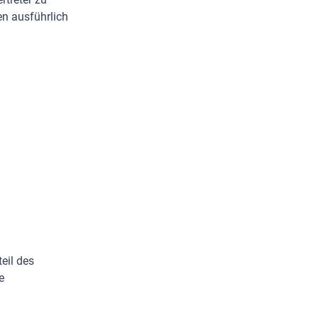
en ausführlich
eil des
e