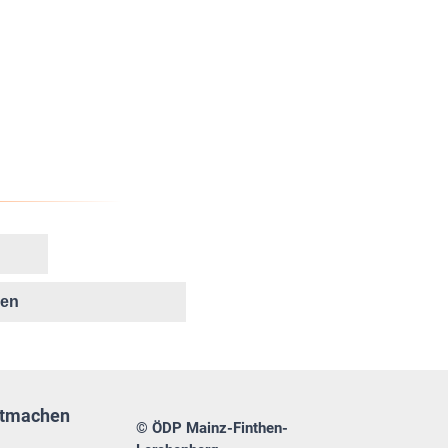
ken
tmachen
© ÖDP Mainz-Finthen-