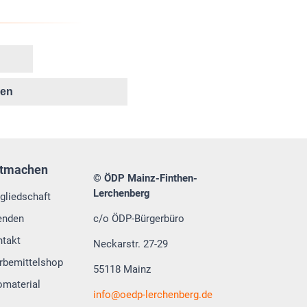
ken
tmachen
© ÖDP Mainz-Finthen-
Lerchenberg
gliedschaft
enden
c/o ÖDP-Bürgerbüro
ntakt
Neckarstr. 27-29
rbemittelshop
55118 Mainz
omaterial
info
oedp-lerchenberg.de