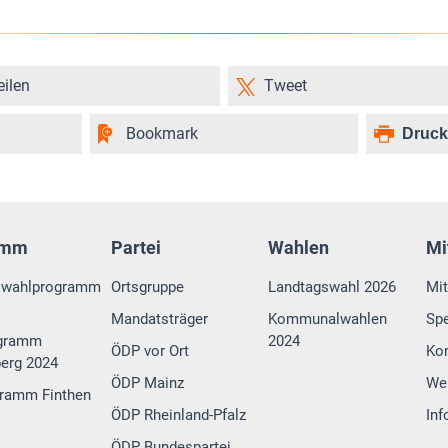
eilen
Tweet
Bookmark
Druc
amm
Partei
Wahlen
Mi
swahlprogramm
Ortsgruppe
Landtagswahl 2026
Mit
Mandatsträger
Kommunalwahlen
Sp
gramm
2024
ÖDP vor Ort
Ko
erg 2024
ÖDP Mainz
We
ramm Finthen
ÖDP Rheinland-Pfalz
Inf
ÖDP Bundespartei