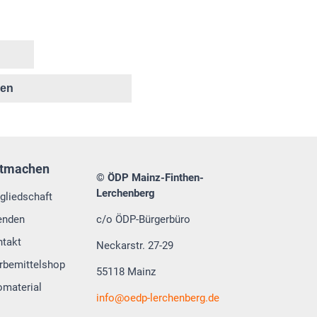
ken
tmachen
© ÖDP Mainz-Finthen-
Lerchenberg
gliedschaft
enden
c/o ÖDP-Bürgerbüro
ntakt
Neckarstr. 27-29
rbemittelshop
55118 Mainz
omaterial
info
oedp-lerchenberg.de