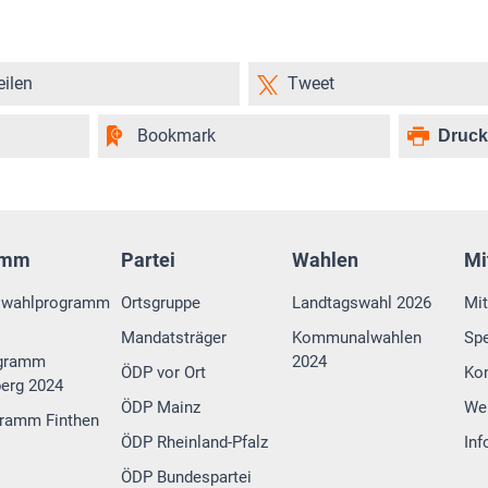
eilen
Tweet
Bookmark
Druc
amm
Partei
Wahlen
Mi
swahlprogramm
Ortsgruppe
Landtagswahl 2026
Mit
Mandatsträger
Kommunalwahlen
Sp
gramm
2024
ÖDP vor Ort
Ko
erg 2024
ÖDP Mainz
We
ramm Finthen
ÖDP Rheinland-Pfalz
Inf
ÖDP Bundespartei