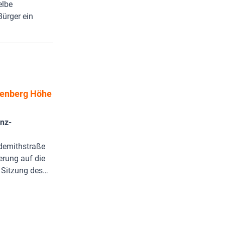
elbe
Bürger ein
henberg Höhe
inz-
ndemithstraße
erung auf die
r Sitzung des…