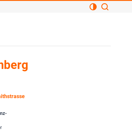
Kontrastansicht
Suchen
nberg
ithstrasse
inz-
r